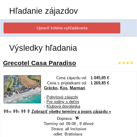
Hľadanie zájazdov
Výsledky hľadania
Grecotel Casa Paradiso
Cena zájazdu od:
1 045,85 €
Cena s príplatkami od:
1 269,85 €
Grécko
,
Kos
,
Marmari
-
Pobytové zájazdy
-
Pre rodiny s deťmi
-
Klubová dovolenka
Zobraziť všetky termíny a popis zájazdu »
Doprava:
Termíny od: 09.08., 8 dňové
Strava: all Inclusive
odlet: Bratislava