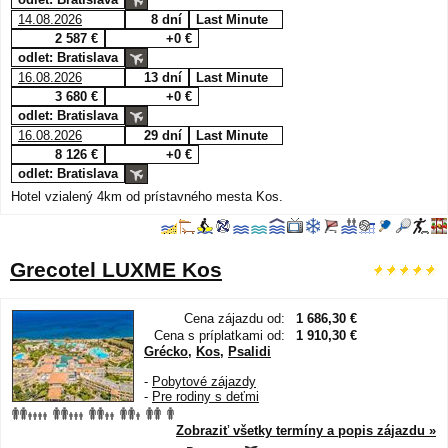
14.08.2026
8 dní
Last Minute
2 587 €
+0 €
odlet: Bratislava
16.08.2026
13 dní
Last Minute
3 680 €
+0 €
odlet: Bratislava
16.08.2026
29 dní
Last Minute
8 126 €
+0 €
odlet: Bratislava
Hotel vzialený 4km od prístavného mesta Kos.
Grecotel LUXME Kos
Cena zájazdu od:
1 686,30 €
Cena s príplatkami od:
1 910,30 €
Grécko
,
Kos
,
Psalidi
-
Pobytové zájazdy
-
Pre rodiny s deťmi
Zobraziť všetky termíny a popis zájazdu »