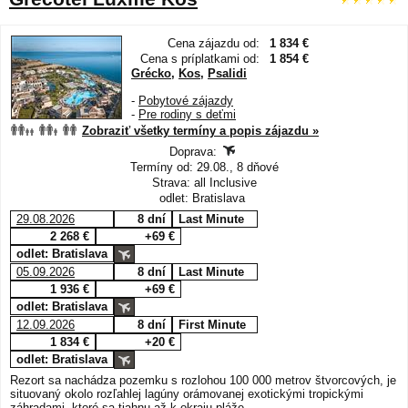
Cena zájazdu od:
1 834 €
Cena s príplatkami od:
1 854 €
Grécko
,
Kos
,
Psalidi
-
Pobytové zájazdy
-
Pre rodiny s deťmi
Zobraziť všetky termíny a popis zájazdu »
Doprava:
Termíny od: 29.08., 8 dňové
Strava: all Inclusive
odlet: Bratislava
29.08.2026
8 dní
Last Minute
2 268 €
+69 €
odlet: Bratislava
05.09.2026
8 dní
Last Minute
1 936 €
+69 €
odlet: Bratislava
12.09.2026
8 dní
First Minute
1 834 €
+20 €
odlet: Bratislava
Rezort sa nachádza pozemku s rozlohou 100 000 metrov štvorcových, je
situovaný okolo rozľahlej lagúny orámovanej exotickými tropickými
záhradami, ktoré sa tiahnu až k okraju pláže.