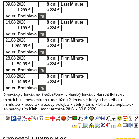
09.08.2026
8 dní
Last Minute
1 299 €
+224 €
odlet: Bratislava
14.08.2026
8 dní
Last Minute
1 199 €
+224 €
odlet: Bratislava
21.08.2026
8 dní
First Minute
1 286,35 €
+224 €
odlet: Bratislava
28.08.2026
8 dní
First Minute
1 156,35 €
+224 €
odlet: Bratislava
30.08.2026
8 dní
First Minute
1 110,85 €
+224 €
odlet: Bratislava
2 bazény • bazén so šmýkačkami • detský bazén • detské ihrisko •
miniklub • fitnescentrum • masáže • 2 tenisové kurty • basketbal •
minifutbal • boccia • plážový volejbal • stolný tenis • biliard za poplatok •
animačný tím Klub Leto v termíne 28.6. - 30.8.2026.
Grecotel Luxme Kos