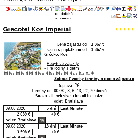
Grecotel Kos Imperial
Cena zájazdu od:
1 867 €
Cena s príplatkami od:
1 867 €
Grécko
,
Kos
-
Pobytové zájazdy
-
Pre rodiny s deťmi
Zobraziť všetky termíny a popis zájazdu »
Doprava:
Termíny od: 09.08., 8, 6, 13, 22, 29 dňové
Strava: all Inclusive, ultra all Inclusive
odlet: Bratislava
09.08.2026
6 dní
Last Minute
2 639 €
+0 €
odlet: Bratislava
09.08.2026
13 dní
Last Minute
3 598 €
+0 €
odlet: Bratislava