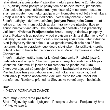
rekonštrukcii a prestavbe Pražského hradu v prvej tretine 20. storočia.
Ljubljanský hrad
poskytuje pekný výhľad na celé mesto, prehliadka
ďalej pokračuje prechádzkou krásnym historickým centrom mesta ku
známym mostom cez rieku Ljubljanicu - Tromostovje od Jože Plečnika a
Zmajski most s unikátnou výzdobou. Večer ubytovanie v hoteli.
3. deň - raňajky, návšteva unikátnej
jaskyne Postojnska Jama
, ktorá je
jednou z hlavných turistických atrakcií krajiny - pre návštevníkov je
sprístupnených viac ako 5 km podzemných chodieb - časť prehliadky
vláčikom. Návšteva
Predjamskeho hradu
, ktorý je doslova prilepený k
skale. Keďže je hrad postavený pod previsom skaly, z diaľky nie je veľmi
viditeľný. Skladá sa z dvoch častí - vonkajšej a vnútornej, ktorú vlastne
tvorí jaskyňa vyhĺbená riekou Lokva (preskúmaných bolo cca 13 km
jaskyne). Hrad je opradený legendou o slovinskom Jánošíkovi, ktorého
dolapili v tomto hrade len za pomoci zrady. Večer ubytovanie v hoteli v
Chorvátsku.
4. deň - raňajky, krátky transfer k národnému parku
Plitvické jazerá
,
prehliadka unikátnych Plitvických jazier známych z kníh Karla Maya -
Winnetou. Sústava 16 jazier sa rozprestiera na ploche asi 2 km
štvorcové a jazerá sú prepojené mnohými
kaskádami a vodopádmi
.
Prehliadkové trasy sú vybudované chodníčkami a mostíkmi, časť
prehliadky je možné absolvovať vláčikom alebo loďkou. Popoludní
transfer cez Rakúsko, príchod na Slovensko vo večerných hodinách.
Dni:
4 DŇOVÝ POZNÁVACÍ ZÁJAZD
Pamiatky v programe pre leták:
Bled - Triglavský park - Ljubljana - Postojnska Jama - Predjamský hrad
- Plitvické jazerá