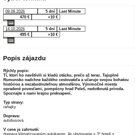
09.09.2026
5 dní
Last Minute
470 €
+10 €
14.10.2026
5 dní
Last Minute
495 €
+10 €
Popis zájazdu
Rýchly popis:
Tí, ktorí ho navštívili si kladú otázku, prečo až teraz. Tajuplné
Rumunsko nadchne každého cestovateľa a učaruje svojou bohatou
históriou a nezabudnuteľnou atmosférou. Výnimočné miesta
opradené povesťami, pompézny hrad Peleš, nedotknutá príroda.
Spoznajte s nami krajnu prekvapení.
Typ stravy:
raňajky
Doprava:
autobusová
V cene je zahrnuté:
doprava klimatizovaným autokarom, 4x ubytovanie v 3* hoteli s