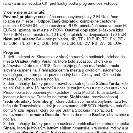
raňajkami, sprievodca CK, prehliadky podľa programu bez vstupov.
V cene nie je zahrnuté:
Povinné príplatky:
orientačná cena pobytovej taxy 2 EUR/os./noc
(platba na mieste ).
Odporúčaný doplatok
: komplexné cestovné
poistenie KOMFORT alebo poistenie PLUS, orientačná cena vstupov 50
EUR/os. (platba na mieste v RON).
Ostatné doplatky:
1-lôžková izba
160 EUR/4 noci, miestenka 10 EUR, príplatok za dvojsedadlo 170 EUR.
Nástupné miesta:
BA – bez príplatku, NR, TT - 10 EUR, TO, PN, PE -
15 EUR, TN, ZH, PD, DUB, NM - 20 EUR, BB, ZV, PB, ZA - 25 EUR.
Program:
1. deň - odchod zo Slovenska v skorých ranných hodinách, príchod do
mesta
Oradea
(Veľký Varadín), ktoré bolo súčasťou Uhorského
kráľovstva až do roku 1918. Dnes tu žije početná maďarská a malá
slovenská menšina. Prehliadka centra mesta s divadlom, nádhernou
synagógou, pri ktorej stojí pozoruhodný hotel Čierny orol. Odchod do
mesta Cluj, ubytovanie a nocľah.
2. deň - raňajky, krátky presun, návšteva soľnej bane
Salina Turda
, kde
sa soľ ťažila už v 13. storočí a dnes je zaujímavou turistickou atrakciou.
Presun oblasťou opevnených kostolov mesta Mediáš, fotozastávka pri
jednom z kostolov. Transfer do mesta
Sighisoara
, prezývaného aj
“
sedmohradský Norimberg
”, ktoré vďaka svojmu starobylému rázu tvorí
bránu do Transylvánie a tiež je na zozname UNESCO. Návšteva rodného
domu Vlada Tepesa, ktorý bol pre Brama Stockera inšpiráciou k
svetoznámeho
románu Dracula
. Presun do mesta
Brašov
, ubytovanie a
nocľah.
3. deň - raňajky, krátky presun a následná prehliadka horského mestečka
Sinaia
, ktoré je bývalým letným sídlom rumunskej kráľovskej rodiny a je
nazývané „
Perlou Karpát
“. Pešia prehliadka k zámku
Peleš
, ktorý je so