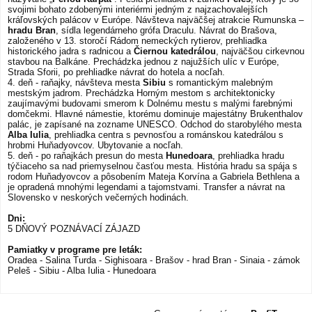
svojimi bohato zdobenými interiérmi jedným z najzachovalejších
kráľovských palácov v Európe. Návšteva najväčšej atrakcie Rumunska –
hradu Bran
, sídla legendárneho grófa Draculu. Návrat do Brašova,
založeného v 13. storočí Rádom nemeckých rytierov, prehliadka
historického jadra s radnicou a
Čiernou katedrálou
, najväčšou cirkevnou
stavbou na Balkáne. Prechádzka jednou z najužších ulíc v Európe,
Strada Sforii, po prehliadke návrat do hotela a nocľah.
4. deň - raňajky, návšteva mesta
Sibiu
s romantickým malebným
mestským jadrom. Prechádzka Horným mestom s architektonicky
zaujímavými budovami smerom k Dolnému mestu s malými farebnými
domčekmi. Hlavné námestie, ktorému dominuje majestátny Brukenthalov
palác, je zapísané na zozname UNESCO. Odchod do starobylého mesta
Alba Iulia
, prehliadka centra s pevnosťou a románskou katedrálou s
hrobmi Huňadyovcov. Ubytovanie a nocľah.
5. deň - po raňajkách presun do mesta
Hunedoara
, prehliadka hradu
týčiaceho sa nad priemyselnou časťou mesta. História hradu sa spája s
rodom Huňadyovcov a pôsobením Mateja Korvína a Gabriela Bethlena a
je opradená mnohými legendami a tajomstvami. Transfer a návrat na
Slovensko v neskorých večerných hodinách.
Dni:
5 DŇOVÝ POZNÁVACÍ ZÁJAZD
Pamiatky v programe pre leták:
Oradea - Salina Turda - Sighisoara - Brašov - hrad Bran - Sinaia - zámok
Peleš - Sibiu - Alba Iulia - Hunedoara